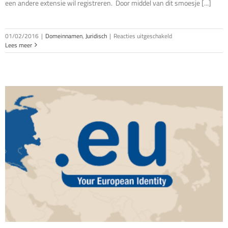
een andere extensie wil registreren. Door middel van dit smoesje [...]
voor
01/02/2016
|
Domeinnamen
,
Juridisch
|
Reacties uitgeschakeld
Pas
Lees meer
of
voor
domeinnaamoplichtin
van
IP
DNS
/
DNS
Nederland