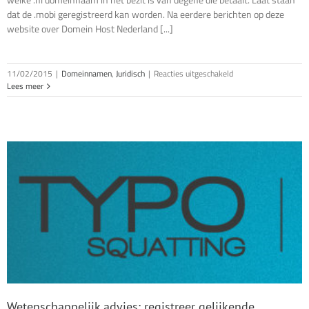
dat de .mobi geregistreerd kan worden. Na eerdere berichten op deze
website over Domein Host Nederland [...]
voor
11/02/2015
|
Domeinnamen
,
Juridisch
|
Reacties uitgeschakeld
Opnieuw
Lees meer
valse
facturen
NLDomeinhost
Wetenschappelijk advies: registreer gelijkende