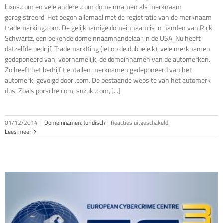
luxus.com en vele andere .com domeinnamen als merknaam
geregistreerd. Het begon allemaal met de registratie van de merknaam
trademarking.com. De gelijknamige domeinnaam is in handen van Rick
Schwartz, een bekende domeinnaamhandelaar in de USA. Nu heeft
datzelfde bedrijf, TrademarkKing (let op de dubbele k), vele merknamen
gedeponeerd van, voornamelijk, de domeinnamen van de automerken.
Zo heeft het bedrijf tientallen merknamen gedeponeerd van het
automerk, gevolgd door .com. De bestaande website van het automerk
dus. Zoals porsche.com, suzuki.com, [...]
voor
01/12/2014
|
Domeinnamen
,
Juridisch
|
Reacties uitgeschakeld
Bedrijf
Lees meer
wil
via
merkregistraties
domeinnamen
over
nemen