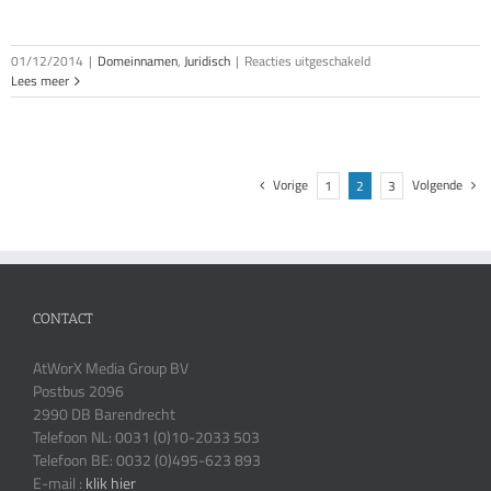
voor
01/12/2014
|
Domeinnamen
,
Juridisch
|
Reacties uitgeschakeld
Europol
Lees meer
coordineert
inbeslagname
domeinnamen
Vorige
Volgende
1
2
3
CONTACT
AtWorX Media Group BV
Postbus 2096
2990 DB Barendrecht
Telefoon NL: 0031 (0)10-2033 503
Telefoon BE: 0032 (0)495-623 893
E-mail :
klik hier