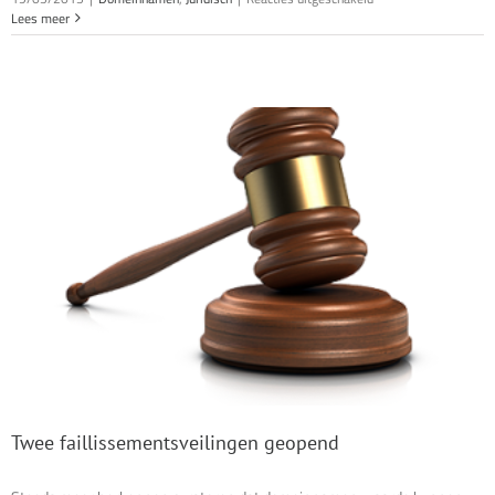
Nieuwe
Lees meer
domeinnamen
voor
The
Pirate
Bay
Twee faillissementsveilingen geopend