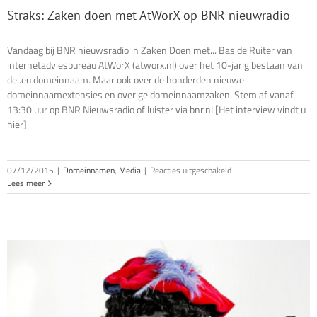
Straks: Zaken doen met AtWorX op BNR nieuwradio
Vandaag bij BNR nieuwsradio in Zaken Doen met... Bas de Ruiter van
internetadviesbureau AtWorX (atworx.nl) over het 10-jarig bestaan van
de .eu domeinnaam. Maar ook over de honderden nieuwe
domeinnaamextensies en overige domeinnaamzaken. Stem af vanaf
13:30 uur op BNR Nieuwsradio of luister via bnr.nl [Het interview vindt u
hier]
voor
07/12/2015
|
Domeinnamen
,
Media
|
Reacties uitgeschakeld
Straks:
Lees meer
Zaken
doen
met
AtWorX
op
BNR
nieuwradio