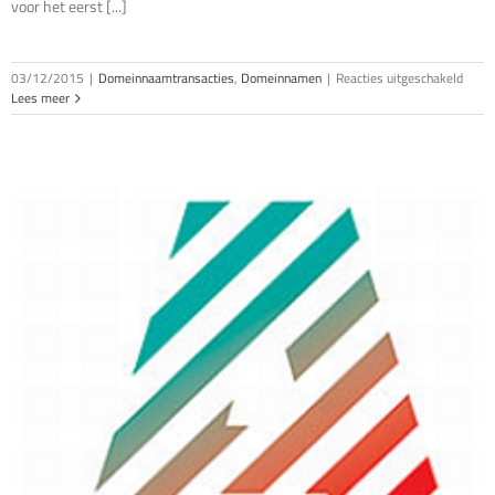
voor het eerst [...]
voor
03/12/2015
|
Domeinnaamtransacties
,
Domeinnamen
|
Reacties uitgeschakeld
Dome
Lees meer
zwarte
duur
betaa