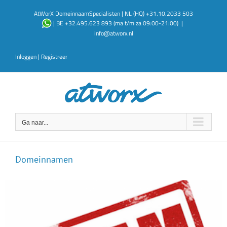
Ga
AtWorX DomeinnaamSpecialisten | NL (HQ) +31.10.2033 503
naar
| BE +32.495.623 893 (ma t/m za 09:00-21:00)
|
inhoud
info@atworx.nl
Inloggen
|
Registreer
Ga naar...
Domeinnamen