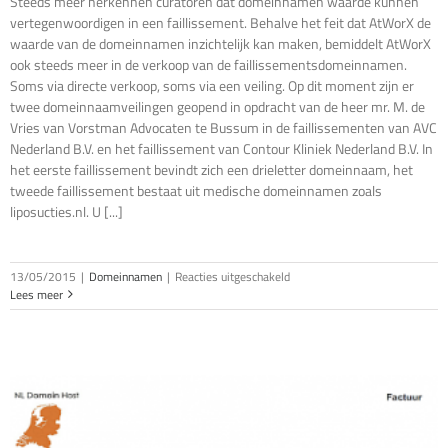
Steeds meer herkennen curatoren dat domeinnamen waarde kunnen
vertegenwoordigen in een faillissement. Behalve het feit dat AtWorX de
waarde van de domeinnamen inzichtelijk kan maken, bemiddelt AtWorX
ook steeds meer in de verkoop van de faillissementsdomeinnamen.
Soms via directe verkoop, soms via een veiling. Op dit moment zijn er
twee domeinnaamveilingen geopend in opdracht van de heer mr. M. de
Vries van Vorstman Advocaten te Bussum in de faillissementen van AVC
Nederland B.V. en het faillissement van Contour Kliniek Nederland B.V. In
het eerste faillissement bevindt zich een drieletter domeinnaam, het
tweede faillissement bestaat uit medische domeinnamen zoals
liposucties.nl. U [...]
voor
13/05/2015
|
Domeinnamen
|
Reacties uitgeschakeld
Twee
Lees meer
faillissementsveilingen
geopend