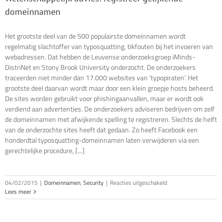
domeinnamen
Het grootste deel van de 500 populairste domeinnamen wordt
regelmatig slachtoffer van typosquatting, tikfouten bij het invoeren van
webadressen. Dat hebben de Leuvense onderzoeksgroep iMinds-
DistriNet en Stony Brook University onderzocht. De onderzoekers
traceerden niet minder dan 17.000 websites van ‘typopiraten’. Het
grootste deel daarvan wordt maar door een klein groepje hosts beheerd.
De sites worden gebruikt voor phishingaanvallen, maar er wordt ook
verdiend aan advertenties. De onderzoekers adviseren bedrijven om zelf
de domeinnamen met afwijkende spelling te registreren. Slechts de helft
van de onderzochte sites heeft dat gedaan. Zo heeft Facebook een
honderdtal typosquatting-domeinnamen laten verwijderen via een
gerechtelijke procedure, [...]
voor
04/02/2015
|
Domeinnamen
,
Security
|
Reacties uitgeschakeld
Wetenschappelijk
Lees meer
advies:
registreer
gelijkende