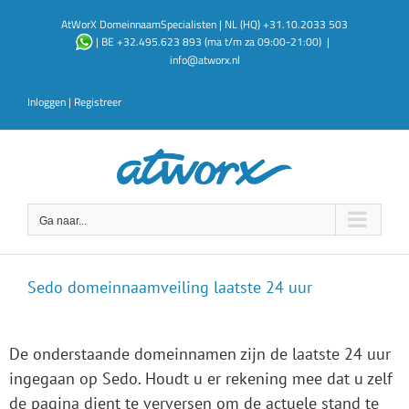
Ga
AtWorX DomeinnaamSpecialisten | NL (HQ) +31.10.2033 503
naar
| BE +32.495.623 893 (ma t/m za 09:00-21:00)
|
inhoud
info@atworx.nl
Inloggen
|
Registreer
Ga naar...
Sedo domeinnaamveiling laatste 24 uur
De onderstaande domeinnamen zijn de laatste 24 uur
ingegaan op Sedo. Houdt u er rekening mee dat u zelf
de pagina dient te verversen om de actuele stand te