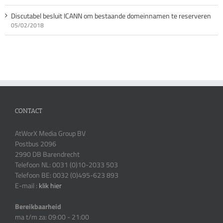
Discutabel besluit ICANN om bestaande domeinnamen te reserveren
05/02/2018
CONTACT
AtWorX Media Group BV
Postbus 2096
2990 DB Barendrecht
Telefoon NL: 0031 (0)10-2033 503
Telefoon BE: 0032 (0)495-623 893
E-mail :
klik hier
Bereikbaarheid
ma t/m za: 09:00 - 21:00