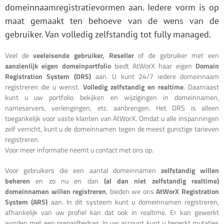
domeinnaamregistratievormen aan. Iedere vorm is op
maat gemaakt ten behoeve van de wens van de
gebruiker. Van volledig zelfstandig tot fully managed.
Veel de
veeleisende gebruiker, Reseller
of de gebruiker met een
aanzienlijk eigen domeinportfolio
biedt AtWorX haar eigen
Domain
Registration System (DRS)
aan. U kunt 24/7 iedere domeinnaam
registreren die u wenst.
Volledig zelfstandig en realtime
. Daarnaast
kunt u uw portfolio bekijken en wijzigingen in domeinnamen,
nameservers, verlengingen, etc. aanbrengen. Het DRS is alleen
toegankelijk voor vaste klanten van AtWorX. Omdat u alle inspanningen
zelf verricht, kunt u de domeinnamen tegen de meest gunstige tarieven
registreren.
Voor meer informatie neemt u contact met ons op.
Voor gebruikers die een aantal domeinnamen
zelfstandig willen
beheren
en zo nu en dan
(al dan niet zelfstandig realtime)
domeinnamen willen registreren
, bieden we ons
AtWorX Registration
System (ARS)
aan. In dit systeem kunt u domeinnamen registreren,
afhankelijk van uw profiel kan dat ook in realtime. Er kan gewerkt
worden met een prepaidbedrag. In uw account kunt u beperkt mutaties