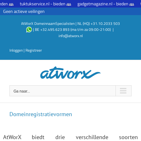
Ga
ieden
DomeinnaamBemiddeling
tuktukservice.nl - bieden
gadgetmagazine.nl - bieden
naar
DomeinVeiling
Geen actieve veilingen
inhoud
AtWorX DomeinnaamSpecialisten | NL (HQ) +31.10.2033 503
| BE +32.495.623 893 (ma t/m za 09:00-21:00)
|
info@atworx.nl
Inloggen
|
Registreer
- bieden
indoorshutters.nl - bieden
schoonloopmatten.be - bied
Ga naar...
Domeinregistratievormen
AtWorX biedt drie verschillende soorten