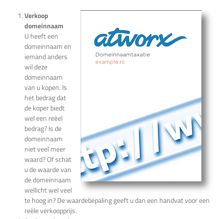
Verkoop
domeinnaam
U heeft een
domeinnaam en
iemand anders
wil deze
domeinnaam
van u kopen. Is
het bedrag dat
de koper biedt
wel een reëel
bedrag? Is de
domeinnaam
niet veel meer
waard? Of schat
u de waarde van
de domeinnaam
wellicht wel veel
te hoog in? De waardebepaling geeft u dan een handvat voor een
reële verkoopprijs.