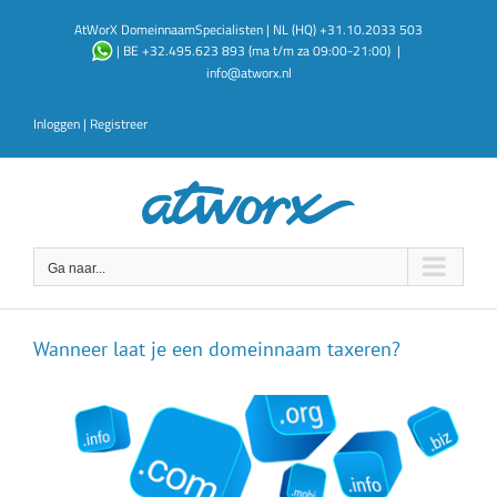
Ga
AtWorX DomeinnaamSpecialisten | NL (HQ) +31.10.2033 503
naar
| BE +32.495.623 893 (ma t/m za 09:00-21:00)
|
inhoud
info@atworx.nl
Inloggen
|
Registreer
Ga naar...
Wanneer laat je een domeinnaam taxeren?