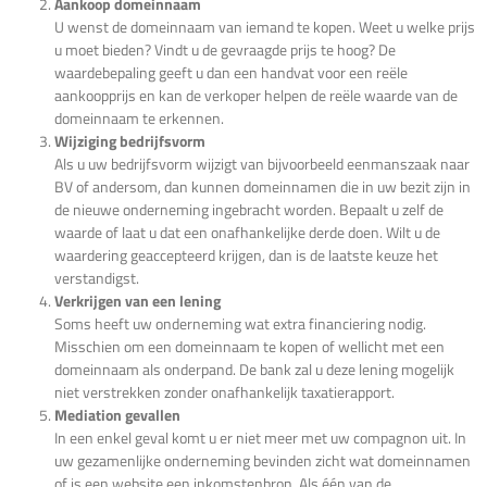
Aankoop domeinnaam
U wenst de domeinnaam van iemand te kopen. Weet u welke prijs
u moet bieden? Vindt u de gevraagde prijs te hoog? De
waardebepaling geeft u dan een handvat voor een reële
aankoopprijs en kan de verkoper helpen de reële waarde van de
domeinnaam te erkennen.
Wijziging bedrijfsvorm
Als u uw bedrijfsvorm wijzigt van bijvoorbeeld eenmanszaak naar
BV of andersom, dan kunnen domeinnamen die in uw bezit zijn in
de nieuwe onderneming ingebracht worden. Bepaalt u zelf de
waarde of laat u dat een onafhankelijke derde doen. Wilt u de
waardering geaccepteerd krijgen, dan is de laatste keuze het
verstandigst.
Verkrijgen van een lening
Soms heeft uw onderneming wat extra financiering nodig.
Misschien om een domeinnaam te kopen of wellicht met een
domeinnaam als onderpand. De bank zal u deze lening mogelijk
niet verstrekken zonder onafhankelijk taxatierapport.
Mediation gevallen
In een enkel geval komt u er niet meer met uw compagnon uit. In
uw gezamenlijke onderneming bevinden zicht wat domeinnamen
of is een website een inkomstenbron. Als één van de