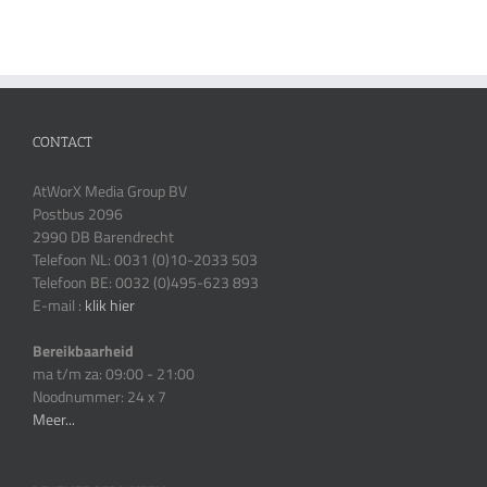
CONTACT
AtWorX Media Group BV
Postbus 2096
2990 DB Barendrecht
Telefoon NL: 0031 (0)10-2033 503
Telefoon BE: 0032 (0)495-623 893
E-mail :
klik hier
Bereikbaarheid
ma t/m za: 09:00 - 21:00
Noodnummer: 24 x 7
Meer...