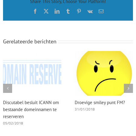
Share This Story, Choose Your Platform!
taxeren?
Facebook
X
LinkedIn
Tumblr
Pinterest
Vk
E-
mail
Gerelateerde berichten
Discutabel besluit ICANN om
Droevige smiley punt FM?
31/01/2018
bestaande domeinnamen te
reserveren
05/02/2018