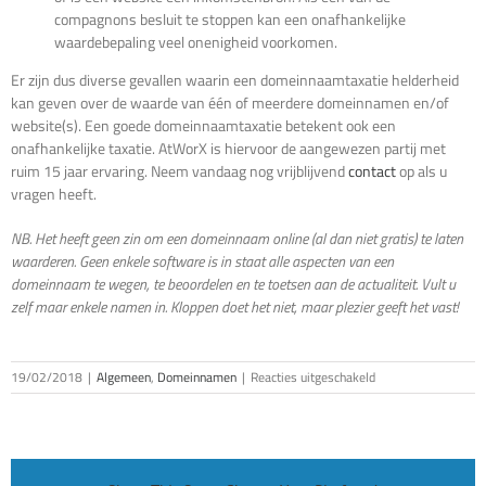
compagnons besluit te stoppen kan een onafhankelijke
waardebepaling veel onenigheid voorkomen.
Er zijn dus diverse gevallen waarin een domeinnaamtaxatie helderheid
kan geven over de waarde van één of meerdere domeinnamen en/of
website(s). Een goede domeinnaamtaxatie betekent ook een
onafhankelijke taxatie. AtWorX is hiervoor de aangewezen partij met
ruim 15 jaar ervaring. Neem vandaag nog vrijblijvend
contact
op als u
vragen heeft.
NB. Het heeft geen zin om een domeinnaam online (al dan niet gratis) te laten
waarderen. Geen enkele software is in staat alle aspecten van een
domeinnaam te wegen, te beoordelen en te toetsen aan de actualiteit. Vult u
zelf maar enkele namen in. Kloppen doet het niet, maar plezier geeft het vast!
voor
19/02/2018
|
Algemeen
,
Domeinnamen
|
Reacties uitgeschakeld
Wanneer
laat
je
een
domeinnaam