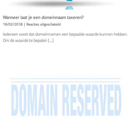
Wanneer laat je een domeinnaam taxeren?
voor
19/02/2018
|
Reacties uitgeschakeld
Wanneer
Iedereen weet dat domeinnamen een bepaalde waarde kunnen hebben.
laat
Om de waarde te bepalen [...]
je
een
domeinnaam
taxeren?