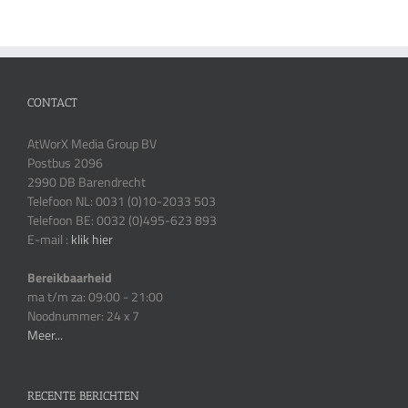
CONTACT
AtWorX Media Group BV
Postbus 2096
2990 DB Barendrecht
Telefoon NL: 0031 (0)10-2033 503
Telefoon BE: 0032 (0)495-623 893
E-mail :
klik hier
Bereikbaarheid
ma t/m za: 09:00 - 21:00
Noodnummer: 24 x 7
Meer...
RECENTE BERICHTEN