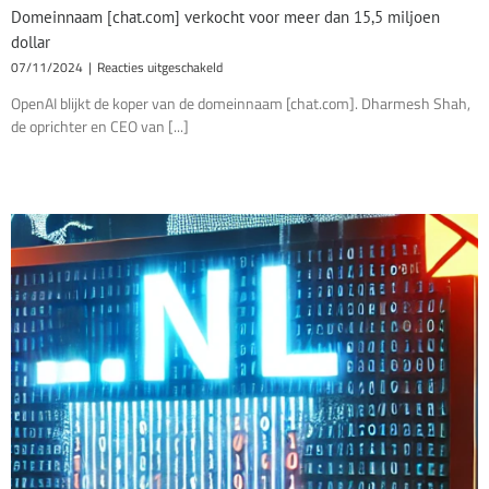
Domeinnaam [chat.com] verkocht voor meer dan 15,5 miljoen
dollar
voor
07/11/2024
|
Reacties uitgeschakeld
Domeinnaam
OpenAI blijkt de koper van de domeinnaam [chat.com]. Dharmesh Shah,
[chat.com]
de oprichter en CEO van [...]
verkocht
voor
meer
dan
15,5
miljoen
dollar