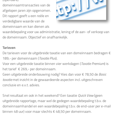
domeinnaamtransacties van de
afgelopen jaren zijn opgenomen.
Dit rapport geeft u een reële en
verdedigbare waarde van de
domeinnaam en kan dienen als
waardebepaling voor uw administratie, lening of de aan- of verkoop van
de domeinnaam. Objectief en onafhankelijk.
Tarieven
De tarieven voor de uitgebreide taxatie van een domeinnaam bedragen €
189,- per domeinnaam (
Taxatie Plus
).
Voor een uitgebreide taxatie binnen vier werkdagen (
Taxatie Premium
) is
het tarief € 269,- per domeinnaam.
Geen uitgebreide onderbouwing nodig? Kies dan voor € 78,50 de
Basic
taxatie
met inzicht in de gewaardeerde aspecten incl. uitgeschreven
conclusie en e.v.t. advies.
Snel resultaat en ook in het weekend? Een taxatie
Quick View
(geen
uitgebreide rapportage, maar wel de gedegen waardebepaling t.b.v. de
domeinnaamhandel en een waardebepaling t.b.v. de end-user per e-mail
binnen 48 uur) voor maar slechts € 48,50 per domeinnaam.