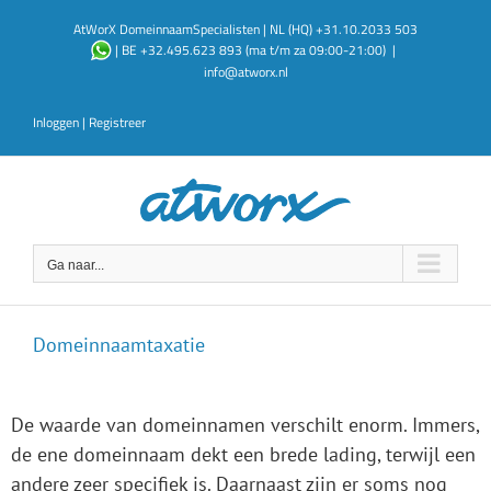
Ga
AtWorX DomeinnaamSpecialisten | NL (HQ) +31.10.2033 503
naar
| BE +32.495.623 893 (ma t/m za 09:00-21:00)
|
inhoud
info@atworx.nl
Inloggen
|
Registreer
Ga naar...
Domeinnaamtaxatie
De waarde van domeinnamen verschilt enorm. Immers,
de ene domeinnaam dekt een brede lading, terwijl een
andere zeer specifiek is. Daarnaast zijn er soms nog