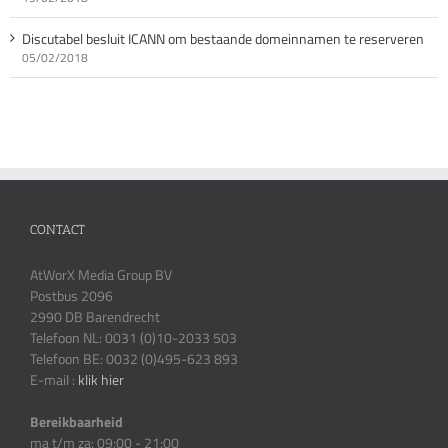
Discutabel besluit ICANN om bestaande domeinnamen te reserveren
05/02/2018
CONTACT
AtWorX Media Group BV
Postbus 2096
2990 DB Barendrecht
Telefoon NL: 0031 (0)10-2033 503
Telefoon BE: 0032 (0)495-623 893
E-mail :
klik hier
Bereikbaarheid
ma t/m za: 09:00 - 21:00