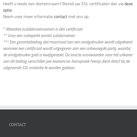
Heeft u reeds een domeinnaam? Bestel uw SSL certificaten dan via
deze
optie
.
Neem voor meer informatie
contact
met ons op.
*
Meerdere (sub)domeinnamen in één certificaat
** Voor een onbeperkt aantal subdomeinen
*** Een garantiebedrag dat maximaal aan een eindgebruiker wordt uitgekeerd
wanneer een certificaat wordt uitgegeven aan een onbevoegde partij, waarbij
de eindgebruiker geld is kwijtgeraakt. De exacte voorwaarden voor het uitkeren
van dit bedrag verschillen per leverancier. Aanspraak hierop dient direct bij de
uitgevende SSL instantie te worden gedaan.
CONTACT