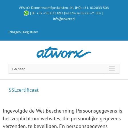
Ga
AtWorX DomeinnaamSpecialisten | NL (HQ) +31.10.2033 503
naar
| BE +32.495.623 893 (ma t/m za 09:00-21:00)
|
inhoud
info@atworx.nl
Inloggen
|
Registreer
Ga naar...
SSLcertificaat
Ingevolgde de Wet Bescherming Persoonsgegevens is
het verplicht om websites, die persoonlijke gegevens
verzenden, te beveiligen. En persoonsgegevens