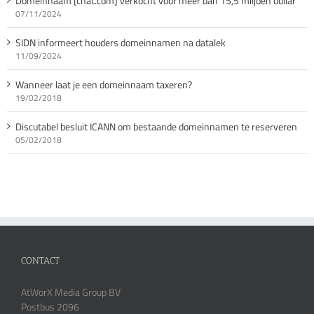
Domeinnaam [chat.com] verkocht voor meer dan 15,5 miljoen dollar
07/11/2024
SIDN informeert houders domeinnamen na datalek
11/09/2024
Wanneer laat je een domeinnaam taxeren?
19/02/2018
Discutabel besluit ICANN om bestaande domeinnamen te reserveren
05/02/2018
CONTACT
AtWorX Media Group BV
Postbus 2096