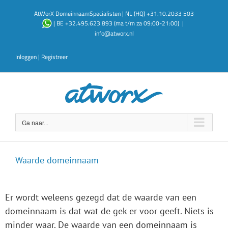
Ga
AtWorX DomeinnaamSpecialisten | NL (HQ) +31.10.2033 503
naar
| BE +32.495.623 893 (ma t/m za 09:00-21:00)
|
inhoud
info@atworx.nl
Inloggen
|
Registreer
Ga naar...
Waarde domeinnaam
Er wordt weleens gezegd dat de waarde van een
domeinnaam is dat wat de gek er voor geeft. Niets is
minder waar. De waarde van een domeinnaam is