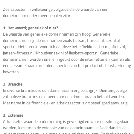
Zes aspecten in willekeurige volgorde die de waarde van een
domeinnaam onder meer bepalen zijn:
1. Het woord; generiek of niet?
De waarde van generieke domeinnamen zijn hoog. Generieke
domeinnamen zijn domeinnamen zoals fiets.nl, fitness.nl, sex.nl of
sport.nl. Het spreekt voor zich dat deze beter ‘bekken’ dan mijnfiets.nl,
jansen-fitness.nl, ikhoudvansex.nl of liesbeth-sport.nl. Generieke
domeinnamen worden sneller ingetikt door de internetter en kunnen als
een verzamelnaam meerder aspecten van het product of dienstverlening
bevatten.
2. Branche
In diverse branches is een domeinnaam erg belangrijk. Dientengevolge
zal in deze branches ook meer voor een domeinnaam betaald worden.
Met name in de financiële- en arbeidssector is dit besef goed aanwezig.
3. Extensie
Afhankelijk waar de onderneming is gevestigd en waar de zaken gedaan
worden, kiest men de extensie van de domeinnaam. In Nederland is de
.nl de meest belangrijke extensie, gevolgd door de .com. Ondanks het feit