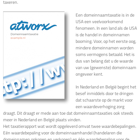
taxeren.
Een domeinnaamtaxatie is in de
USA een veelvoorkomend
fenomeen. In een land als de USA
is de handel in domeinnamen
booming. Voor, op het eerste oog,
mindere domeinnamen worden
soms vermogens betaald. Het is
dus van belang dat u de waarde
van uw (gewenste) domeinnaam
ongeveer kent.
In Nederland en België begint het
besef inmiddels door te dringen
dat schaarste op de markt voor
een waardeverhoging zorg
draagt. Dit draagt er mede aan toe dat domeinnaamtaxaties ook steeds
meer in Nederland en België plaats vinden.
Het taxatierapport wat wordt opgeleverd omvat twee waardebepalingen.
Eén waardebepaling voor de domeinnaamhandel (handelaren die
domeinnamen opkopen en verkopen) en één waardebepaling voor de