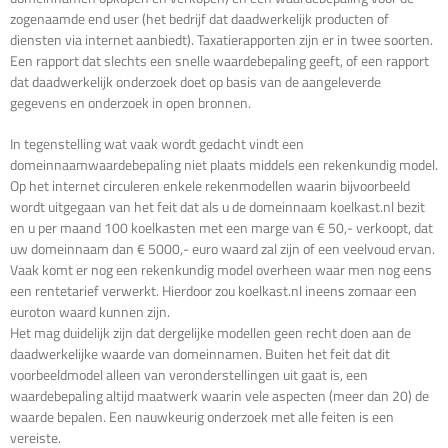
zogenaamde end user (het bedrijf dat daadwerkelijk producten of
diensten via internet aanbiedt). Taxatierapporten zijn er in twee soorten.
Een rapport dat slechts een snelle waardebepaling geeft, of een rapport
dat daadwerkelijk onderzoek doet op basis van de aangeleverde
gegevens en onderzoek in open bronnen.
In tegenstelling wat vaak wordt gedacht vindt een
domeinnaamwaardebepaling niet plaats middels een rekenkundig model.
Op het internet circuleren enkele rekenmodellen waarin bijvoorbeeld
wordt uitgegaan van het feit dat als u de domeinnaam koelkast.nl bezit
en u per maand 100 koelkasten met een marge van € 50,- verkoopt, dat
uw domeinnaam dan € 5000,- euro waard zal zijn of een veelvoud ervan.
Vaak komt er nog een rekenkundig model overheen waar men nog eens
een rentetarief verwerkt. Hierdoor zou koelkast.nl ineens zomaar een
euroton waard kunnen zijn.
Het mag duidelijk zijn dat dergelijke modellen geen recht doen aan de
daadwerkelijke waarde van domeinnamen. Buiten het feit dat dit
voorbeeldmodel alleen van veronderstellingen uit gaat is, een
waardebepaling altijd maatwerk waarin vele aspecten (meer dan 20) de
waarde bepalen. Een nauwkeurig onderzoek met alle feiten is een
vereiste.