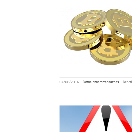
BTC.com verkocht voor 1
miljoen USD
einnaamtransacties
04/08/2014
|
Domeinnaamtransacties
|
React