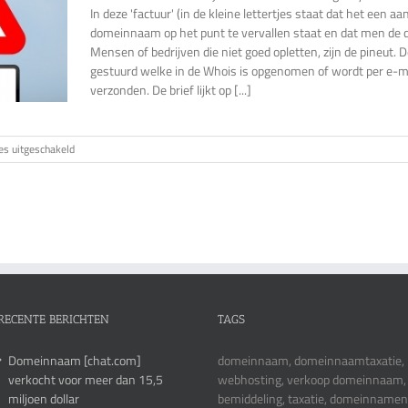
In deze 'factuur' (in de kleine lettertjes staat dat het een a
domeinnaam op het punt te vervallen staat en dat men de 
Mensen of bedrijven die niet goed opletten, zijn de pineut. 
gestuurd welke in de Whois is opgenomen of wordt per e-ma
verzonden. De brief lijkt op [...]
voor
es uitgeschakeld
ICANN
pakt
domeinnaamfraude
aan
RECENTE BERICHTEN
TAGS
Domeinnaam [chat.com]
domeinnaam, domeinnaamtaxatie,
verkocht voor meer dan 15,5
webhosting, verkoop domeinnaam,
miljoen dollar
bemiddeling, taxatie, domeinnamen