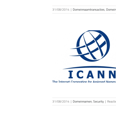
31/08/2014
|
Domeinnaamtransacties
,
Domei
mailaddress voor gTLD’s
verplicht
meinnamen
Security
31/08/2014
|
Domeinnamen
,
Security
|
Reacti