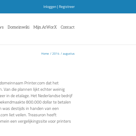
Inloggen
|
Registreer
ws
Domeinwiki
Mijn.AtWorX
Contact
Home
2014
augustus
e domeinnaam Printer.com dat het
. Van die plannen lijkt echter weinig
r in de etalage. Het Nederlandse bedrijf
bekendmaakte 800.000 dollar te betalen
om was destijds in handen van een
com liet veilen. Treasuron heeft
mein een vergelijkingssite voor printers