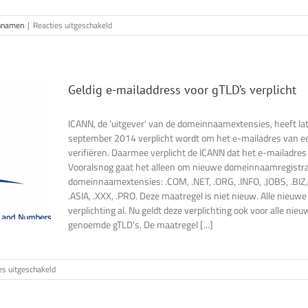
voor
nnamen
|
Reacties uitgeschakeld
Printer.com
na
6
jaar
weer
Geldig e-mailaddress voor gTLD’s verplicht
te
koop
ICANN, de 'uitgever' van de domeinnaamextensies, heeft l
september 2014 verplicht wordt om het e-mailadres van 
verifiëren. Daarmee verplicht de ICANN dat het e-mailadres v
Vooralsnog gaat het alleen om nieuwe domeinnaamregistra
domeinnaamextensies: .COM, .NET, .ORG, .INFO, .JOBS, .BIZ,
.ASIA, .XXX, .PRO. Deze maatregel is niet nieuw. Alle nieuwe
verplichting al. Nu geldt deze verplichting ook voor alle nie
genoemde gTLD's. De maatregel [...]
voor
es uitgeschakeld
Geldig
e-
mailaddress