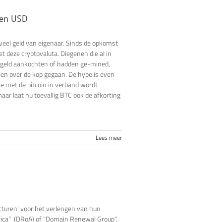
oen USD
eel geld van eigenaar. Sinds de opkomst
t deze cryptovaluta. Diegenen die al in
g geld aankochten of hadden ge-mined,
len over de kop gegaan. De hype is even
e met de bitcoin in verband wordt
aar laat nu toevallig BTC ook de afkorting
Lees meer
turen' voor het verlengen van hun
ica" (DRoA) of "Domain Renewal Group".