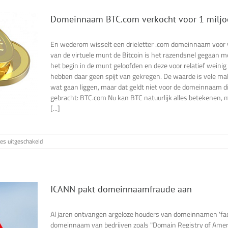
voor
gTLD’s
Domeinnaam BTC.com verkocht voor 1 milj
verplicht
En wederom wisselt een drieletter .com domeinnaam voor v
van de virtuele munt de Bitcoin is het razendsnel gegaan me
het begin in de munt geloofden en deze voor relatief weini
hebben daar geen spijt van gekregen. De waarde is vele ma
wat gaan liggen, maar dat geldt niet voor de domeinnaam di
gebracht: BTC.com Nu kan BTC natuurlijk alles betekenen, m
[...]
voor
ies uitgeschakeld
Domeinnaam
BTC.com
verkocht
voor
1
ICANN pakt domeinnaamfraude aan
miljoen
USD
Al jaren ontvangen argeloze houders van domeinnamen 'fac
domeinnaam van bedrijven zoals "Domain Registry of Amer