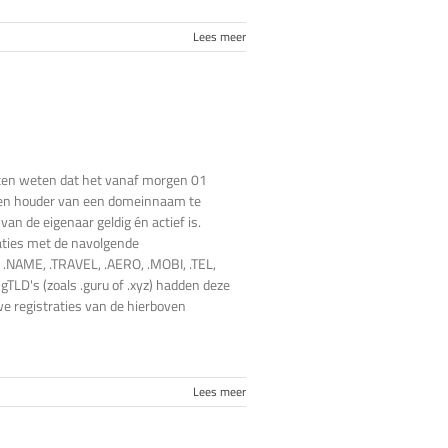
Lees meer
aten weten dat het vanaf morgen 01
een houder van een domeinnaam te
an de eigenaar geldig én actief is.
ties met de navolgende
 .NAME, .TRAVEL, .AERO, .MOBI, .TEL,
 gTLD's (zoals .guru of .xyz) hadden deze
uwe registraties van de hierboven
Lees meer