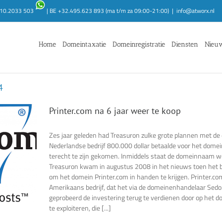
1.10.2033 503
| BE +32.495.623 893 (ma t/m za 09:00-21:00)
|
info@atworx.nl
Home
Domeintaxatie
Domeinregistratie
Diensten
Nieu
4
Printer.com na 6 jaar weer te koop
Zes jaar geleden had Treasuron zulke grote plannen met d
Nederlandse bedrijf 800.000 dollar betaalde voor het domein
terecht te zijn gekomen. Inmiddels staat de domeinnaam wee
Treasuron kwam in augustus 2008 in het nieuws toen het 
om het domein Printer.com in handen te krijgen. Printer.c
Amerikaans bedrijf, dat het via de domeinenhandelaar Sedo.
geprobeerd de investering terug te verdienen door op het do
te exploiteren, die [...]