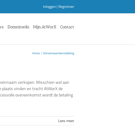
Inloggen
|
Registreer
ws
Domeinwiki
Mijn.AtWorX
Contact
Home
Domeinnaambemiddeling
omeinnaam verkopen. Misschien wel aan
 plaats vinden en tracht AtWorX de
uccesvolle overeenkomst wordt de betaling
Lees meer