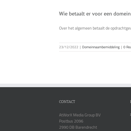
Wie betaalt er voor een dome
Over het algemeen betaalt de opdrachtgev
23/12/2022
|
Domeinnaambemiddeling
|
0 Re
CONTACT
AtWorX Media Group BV
Postbus 2096
2990 DB Barendrecht