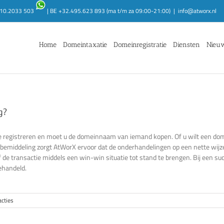
1.10.2033 503
| BE +32.495.623 893 (ma t/m za 09:00-21:00)
|
info@atworx.nl
Home
Domeintaxatie
Domeinregistratie
Diensten
Nieu
g?
e registreren en moet u de domeinnaam van iemand kopen. Of u wilt een d
emiddeling zorgt AtWorX ervoor dat de onderhandelingen op een nette wijze
de transactie middels een win-win situatie tot stand te brengen. Bij een s
ehandeld.
acties