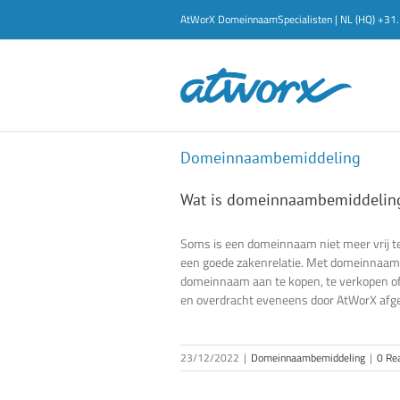
Ga
AtWorX DomeinnaamSpecialisten | NL (HQ) +3
naar
inhoud
Domeinnaambemiddeling
Wat is domeinnaambemiddelin
Soms is een domeinnaam niet meer vrij t
een goede zakenrelatie. Met domeinnaamb
domeinnaam aan te kopen, te verkopen of 
en overdracht eveneens door AtWorX afg
23/12/2022
|
Domeinnaambemiddeling
|
0 Re