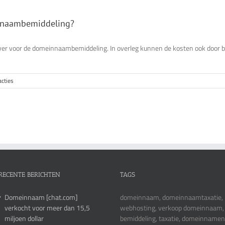
innaambemiddeling?
er voor de domeinnaambemiddeling. In overleg kunnen de kosten ook door be
acties
RECENTE BERICHTEN
TAGS
Domeinnaam [chat.com]
domeinnaam, domeinnaamtaxatie,
verkocht voor meer dan 15,5
webhosting, verkoop domeinnaam,
miljoen dollar
bemiddeling, taxatie, domeinnamen