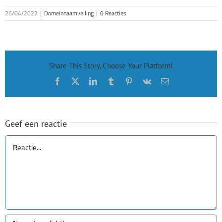
26/04/2022
|
Domeinnaamveiling
|
0 Reacties
Share This Story, Choose Your Platform!
Facebook
X
LinkedIn
Tumblr
Pinterest
Vk
E-
mail
Geef een reactie
Reactie