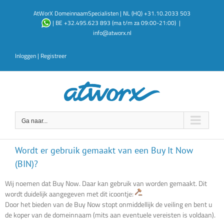
Ga
AtWorX DomeinnaamSpecialisten | NL (HQ) +31.10.2033 503
naar
| BE +32.495.623 893 (ma t/m za 09:00-21:00)
|
inhoud
info@atworx.nl
Inloggen
|
Registreer
Ga naar...
Wordt er gebruik gemaakt van een Buy It Now
(BIN)?
Wij noemen dat Buy Now. Daar kan gebruik van worden gemaakt. Dit
wordt duidelijk aangegeven met dit icoontje:
Door het bieden van de Buy Now stopt onmiddellijk de veiling en bent u
de koper van de domeinnaam (mits aan eventuele vereisten is voldaan).