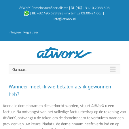
Ga
AtWorX DomeinnaamSpecialisten | NL (HQ) +31.10.2033 503
naar
| BE +32.495.623 893 (ma t/m za 09:00-21:00)
|
inhoud
info@atworx.nl
Inloggen
|
Registreer
Ga naar...
Wanneer moet ik wie betalen als ik gewonnen
heb?
Voor alle domeinnamen die verkocht worden, stuurt AtWorX u een
factuur. Na ontvangst van het volledige factuurbedrag op de rekening van
AtWorX, ontvangt u de token om de domeinnaam te verhuizen naar een
provider van uw keuze. Nadat u de domeinnaam heeft verhuisd en op