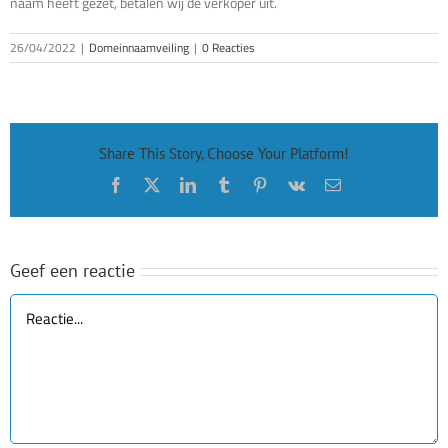
naam heeft gezet, betalen wij de verkoper uit.
26/04/2022
|
Domeinnaamveiling
|
0 Reacties
Share This Story, Choose Your Platform!
Facebook
X
LinkedIn
Tumblr
Pinterest
Vk
E-
mail
Geef een reactie
Reactie