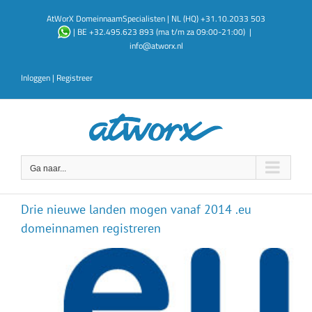
Ga
AtWorX DomeinnaamSpecialisten | NL (HQ) +31.10.2033 503
naar
| BE +32.495.623 893 (ma t/m za 09:00-21:00)
|
inhoud
info@atworx.nl
Inloggen
|
Registreer
Ga naar...
Drie nieuwe landen mogen vanaf 2014 .eu
domeinnamen registreren