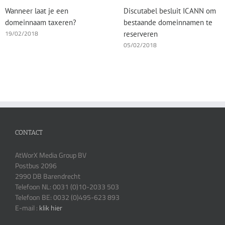
Wanneer laat je een
Discutabel besluit ICANN om
domeinnaam taxeren?
bestaande domeinnamen te
19/02/2018
reserveren
05/02/2018
CONTACT
AtWorX Media Group BV
Postbus 2096
2990 DB Barendrecht
Telefoon NL: 0031 (0)10-2033 503
Telefoon BE: 0032 (0)495-623 893
E-mail :
klik hier