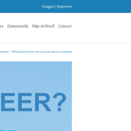
Inloggen
|
Registreer
ws
Domeinwiki
Mijn.AtWorX
Contact
nnamen
DNS.be bereid zich voor op twee nieuwe extensies