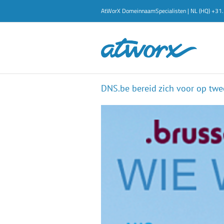
Ga
AtWorX DomeinnaamSpecialisten | NL (HQ) +3
naar
inhoud
DNS.be bereid zich voor op twe