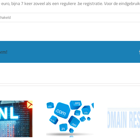
 euro, bijna 7 keer zoveel als een reguliere .be registratie. Voor de eindgebruik
voor
chakeld
DNS.be
bereid
zich
voor
op
twee
orm!
nieuwe
extensies