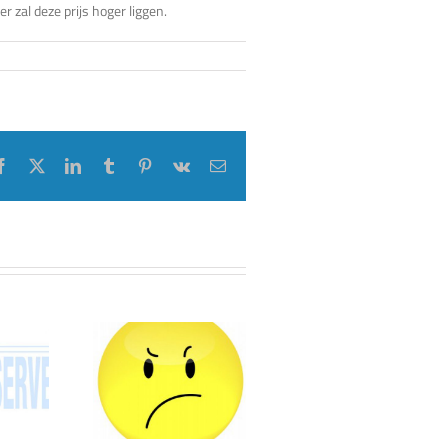
er zal deze prijs hoger liggen.
Facebook
X
LinkedIn
Tumblr
Pinterest
Vk
E-
mail