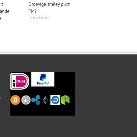
it
Droevige smiley punt
Domeinnaam
aande
FM?
[chat.com] verkocht
31/01/2018
e
voor meer dan 15,5
miljoen dollar
07/11/2024
,