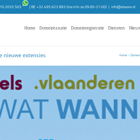
1.10.2033 503
| BE +32.495.623 893 (ma t/m za 09:00-21:00)
|
info@atworx.nl
Home
Domeintaxatie
Domeinregistratie
Diensten
Nieu
e nieuwe extensies
Home
Domei