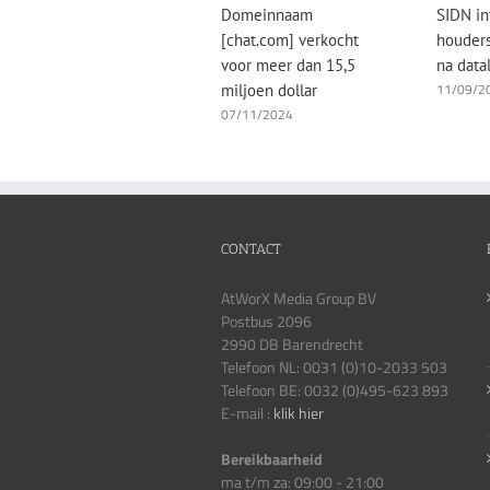
Droevige smiley punt
Domeinnaam
SIDN in
FM?
[chat.com] verkocht
houder
31/01/2018
voor meer dan 15,5
na data
11/09/2
miljoen dollar
07/11/2024
CONTACT
AtWorX Media Group BV
Postbus 2096
2990 DB Barendrecht
Telefoon NL: 0031 (0)10-2033 503
Telefoon BE: 0032 (0)495-623 893
E-mail :
klik hier
Bereikbaarheid
ma t/m za: 09:00 - 21:00