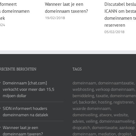
formeert
Wanneer laat je een
Discutabel beslu
s domeinnamen
domeinnaam taxeren?
ICANN om best
19/02/2018
lek
domeinnamen t
024
reserveren
05/02/2018
RECENTE BERICHTEN
TAGS
Domeinnaam [chat.com]
domeinnaam, domeinnaamtaxatie,
verkocht voor meer dan 15,5
webhosting, verkoop domeinnaam,
miljoen dollar
bemiddeling, taxatie, domeinnamen
url, backorder, hosting, registreren,
SIDN informeert houders
waarde domeinnaam,
domeinnamen na datalek
domeinveiling, atworx, website,
advies, veiling, domeinnaamveiling,
Wanneer laat je een
dropcatch, domeintaxatie, aankoop
domeinnaam taxeren?
domeinnaam, mediation, droplist,