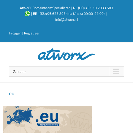
Ga
AtWorX DomeinnaamSpecialisten | NL (HQ) +31.10.2033 503
naar
| BE +32.495.623 893 (ma t/m za 09:00-21:00)
|
inhoud
info@atworx.nl
Inloggen
|
Registreer
Ga naar...
eu