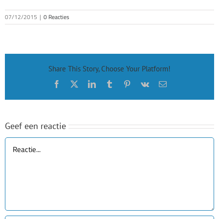
07/12/2015
|
0 Reacties
Share This Story, Choose Your Platform!
Facebook
X
LinkedIn
Tumblr
Pinterest
Vk
E-
mail
Geef een reactie
Reactie