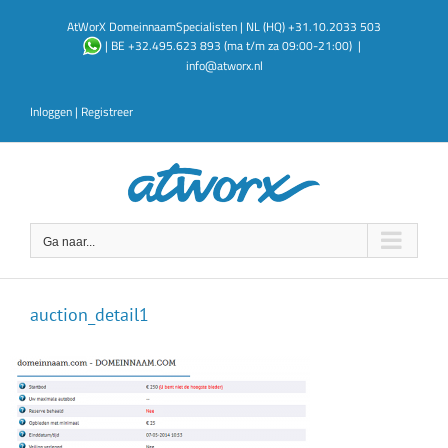
Ga
AtWorX DomeinnaamSpecialisten | NL (HQ) +31.10.2033 503
naar
| BE +32.495.623 893 (ma t/m za 09:00-21:00)
|
inhoud
info@atworx.nl
Inloggen
|
Registreer
Ga naar...
auction_detail1