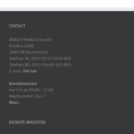
CONTACT
AtWorX Media Group BV
Postbus 2096
2990 DB Barendrecht
Telefoon NL: 0031 (0)10-2033 503
Telefoon BE: 0032 (0)495-623 893
E-mail :
klik hier
Bereikbaarheid
ma t/m za: 09:00 - 21:00
Noodnummer: 24 x 7
Meer...
RECENTE BERICHTEN