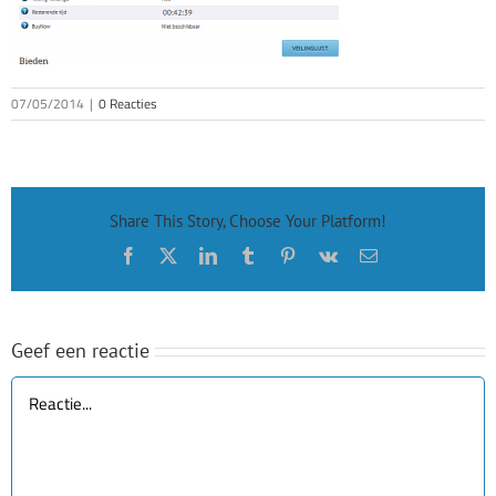
07/05/2014
|
0 Reacties
Share This Story, Choose Your Platform!
Facebook
X
LinkedIn
Tumblr
Pinterest
Vk
E-
mail
Geef een reactie
Reactie