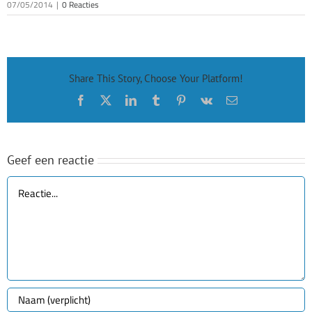
07/05/2014
|
0 Reacties
Share This Story, Choose Your Platform!
Facebook
X
LinkedIn
Tumblr
Pinterest
Vk
E-
mail
Geef een reactie
Reactie