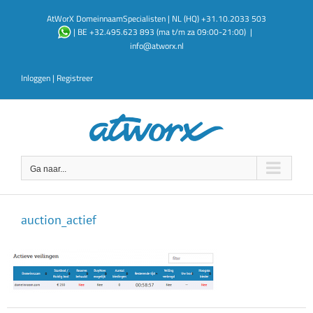
Ga
AtWorX DomeinnaamSpecialisten | NL (HQ) +31.10.2033 503
naar
| BE +32.495.623 893 (ma t/m za 09:00-21:00)
|
inhoud
info@atworx.nl
Inloggen
|
Registreer
Ga naar...
auction_actief