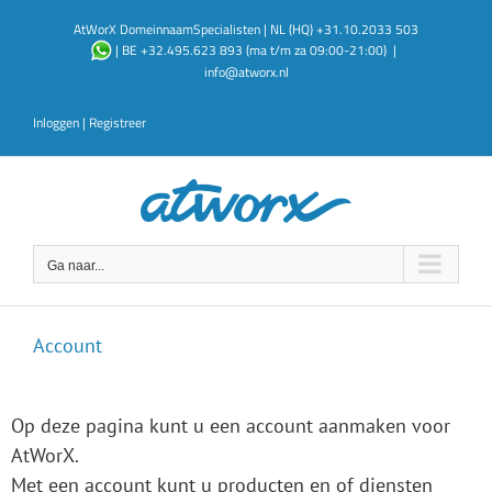
Ga
AtWorX DomeinnaamSpecialisten | NL (HQ) +31.10.2033 503
naar
| BE +32.495.623 893 (ma t/m za 09:00-21:00)
|
inhoud
info@atworx.nl
Inloggen
|
Registreer
Ga naar...
Account
Op deze pagina kunt u een account aanmaken voor
AtWorX.
Met een account kunt u producten en of diensten