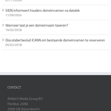
07/11/2024
SIDN informeert houders domeinnamen na datalek
11/09/2024
Wanneer laat je een domeinnaam taxeren?
19/02/2018
Discutabel besluit ICANN om bestaande domeinnamen te reserveren
05/02/2018
CONTACT
AtWorX Media Group BV
Postbus 2096
2990 DB Barendrecht