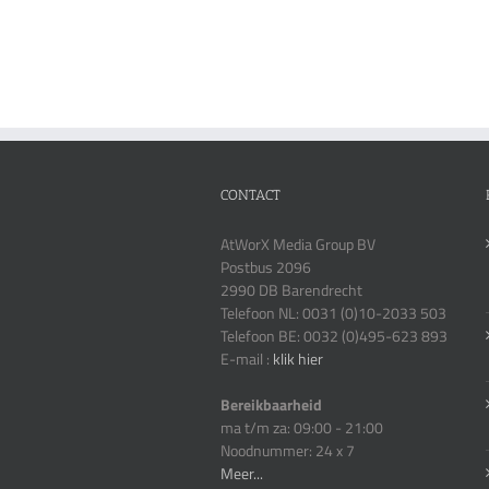
CONTACT
AtWorX Media Group BV
Postbus 2096
2990 DB Barendrecht
Telefoon NL: 0031 (0)10-2033 503
Telefoon BE: 0032 (0)495-623 893
E-mail :
klik hier
Bereikbaarheid
ma t/m za: 09:00 - 21:00
Noodnummer: 24 x 7
Meer...