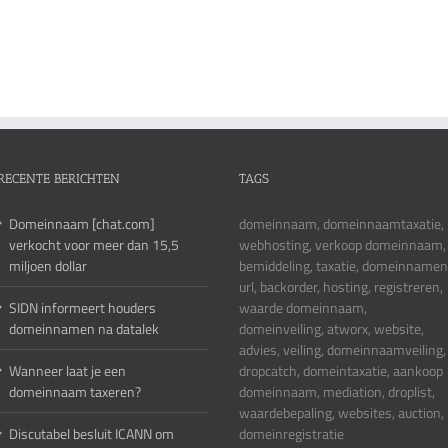
RECENTE BERICHTEN
TAGS
Domeinnaam [chat.com]
domeinnaam, domeinnaamtaxatie,
verkocht voor meer dan 15,5
webhosting, verkoop domeinnaam,
miljoen dollar
bemiddeling, taxatie, domeinnamen
url, backorder, hosting, registreren,
SIDN informeert houders
waarde domeinnaam,
domeinnamen na datalek
domeinveiling, atworx, website,
advies, veiling, domeinnaamveiling,
Wanneer laat je een
dropcatch, domeintaxatie, aankoop
domeinnaam taxeren?
domeinnaam, mediation, droplist,
waardebepaling, websites, auction,
Discutabel besluit ICANN om
domeinregistratie