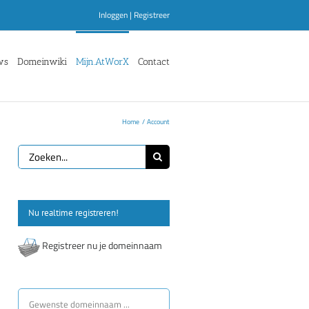
Inloggen
|
Registreer
ws
Domeinwiki
Mijn.AtWorX
Contact
Home
Account
Zoeken
naar:
Nu realtime registreren!
Registreer nu je domeinnaam