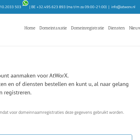
1.10.2033 503
| BE +32.495.623 893 (ma t/m za 09:00-21:00)
|
info@atworx.nl
Home
Domeintaxatie
Domeinregistratie
Diensten
Nieu
ount aanmaken voor AtWorX.
n en of diensten bestellen en kunt u, al naar gelang
 registreren.
, omdat voor domeinnaamregistraties deze gegevens gebruikt worden.