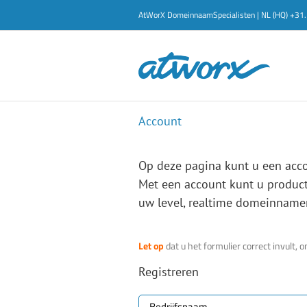
Ga
AtWorX DomeinnaamSpecialisten | NL (HQ) +3
naar
inhoud
Account
Op deze pagina kunt u een acc
Met een account kunt u producte
uw level, realtime domeinnamen
Let op
dat u het formulier correct invult
Registreren