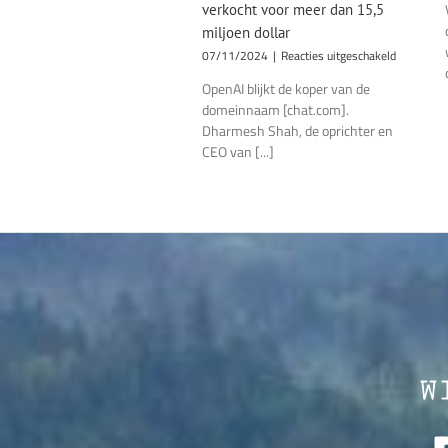
verkocht voor meer dan 15,5
miljoen dollar
voor
07/11/2024
|
Reacties uitgeschakeld
Domeinn
OpenAI blijkt de koper van de
[chat.com]
domeinnaam [chat.com].
verkocht
voor
Dharmesh Shah, de oprichter en
meer
CEO van [...]
dan
15,5
miljoen
dollar