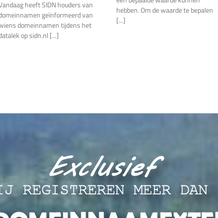
Vandaag heeft SIDN houders van
informeert
ee
hebben. Om de waarde te bepalen
domeinnamen geïnformeerd van
houders
do
[...]
domeinnamen
wiens domeinnamen tijdens het
tax
na
datalek op sidn.nl [...]
aam
datalek