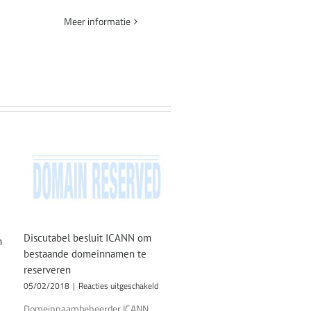
Meer informatie
Discutabel besluit ICANN om
m
bestaande domeinnamen te
reserveren
or
nneer
voor
05/02/2018
|
Reacties uitgeschakeld
t
Discutabel
Domeinnaambeheerder ICANN
besluit