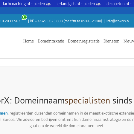
chcoaching.nl - bieden
ierlandgids.nl - bieden
decobeton.nl - bied
1.10.2033 503
| BE +32.495.623 893 (ma t/m za 09:00-21:00)
|
info@atworx.nl
Home
Domeintaxatie
Domeinregistratie
Diensten
Nieu
ntenplanner.nl - bieden
trikehuren.nl - bieden
dedillenburgh.nl -
rX: Domeinnaam
specialisten
sinds
amen
, registreerden duizenden domeinnamen in de meest exotische extensi
n Europa. We adviseren bedrijven omtrent hun domeinnaamstrategie en de m
gaat om de wereld die domeinnamen heet.