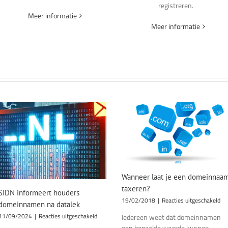
registreren.
Meer informatie
Meer informatie
Wanneer laat je een domeinnaa
taxeren?
SIDN informeert houders
vo
19/02/2018
|
Reacties uitgeschakeld
domeinnamen na datalek
Wa
voor
11/09/2024
|
Reacties uitgeschakeld
Iedereen weet dat domeinnamen
laa
SIDN
een bepaalde waarde kunnen
je