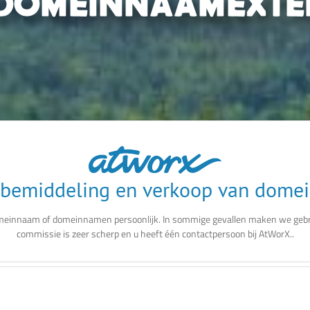
 bemiddeling en verkoop van dom
einnaam of domeinnamen persoonlijk. In sommige gevallen maken we gebr
commissie is zeer scherp en u heeft één contactpersoon bij AtWorX..