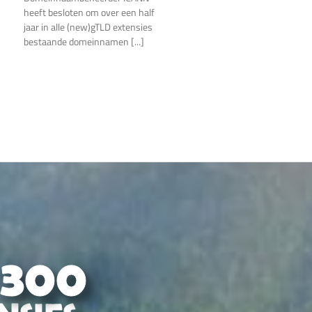
n
heeft besloten om over een half
ICANN
meinnaam
om
jaar in alle (new)gTLD extensies
eren?
bestaande
bestaande domeinnamen [...]
domeinnamen
te
reserveren