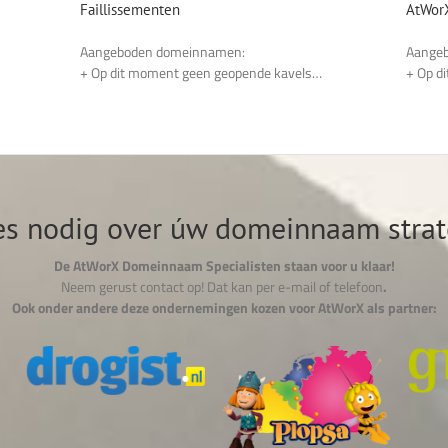
Faillissementen
AtWorX
Aangeboden domeinnamen:
Aange
+ Op dit moment geen geopende kavels…
+ Op d
es nodig over úw domeinnaam strat
De AtWorX Domeinnaam Specialisten staan voor u klaar!
Neem gerust contact op! Dat kan per e-mail of telefoon
.
Ook onder andere deze ondernemingen kozen voor AtWorX als partner: