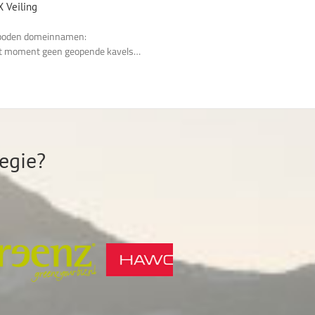
 Veiling
boden domeinnamen:
it moment geen geopende kavels…
egie?