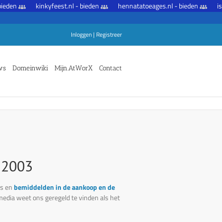
en
kinkyfeest.nl - bieden
hennatatoeages.nl - bieden
isolat
Inloggen
|
Registreer
ws
Domeinwiki
Mijn.AtWorX
Contact
 bieden
organicfoodshop.nl - bieden
startpunt.be - bieden
e
 2003
es en
bemiddelden in de aankoop en de
edia weet ons geregeld te vinden als het