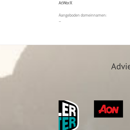
AtWorX
Aangeboden domeinnamen:
–
Advi