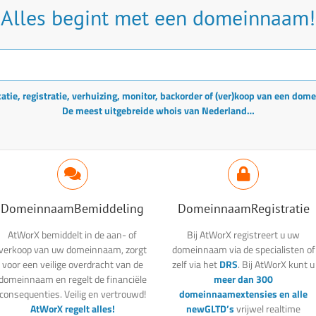
Alles begint met een domeinnaam!
tie, registratie, verhuizing, monitor, backorder of (ver)koop van een dom
De meest uitgebreide whois van Nederland…
DomeinnaamBemiddeling
DomeinnaamRegistratie
AtWorX bemiddelt in de aan- of
Bij AtWorX registreert u uw
verkoop van uw domeinnaam, zorgt
domeinnaam via de specialisten of
voor een veilige overdracht van de
zelf via het
DRS
. Bij AtWorX kunt u
domeinnaam en regelt de financiële
meer dan 300
consequenties. Veilig en vertrouwd!
domeinnaamextensies en alle
AtWorX regelt alles!
newGLTD’s
vrijwel realtime