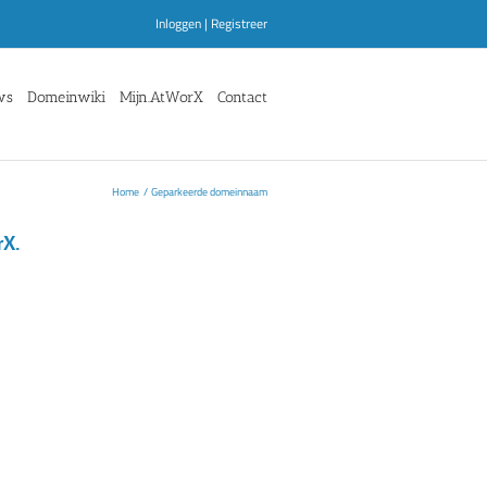
Inloggen
|
Registreer
ws
Domeinwiki
Mijn.AtWorX
Contact
Home
Geparkeerde domeinnaam
rX.