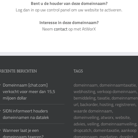
Bent u de houder van deze domeinnaam?
Log dan in op uw control panel om uw website te activeren.
Interesse in deze domeinnaam?
Neem
contact
op met AtWorX
RECENTE BERICHTEN
TAGS
Domeinnaam [chat.com]
domeinnaam, domeinnaamtaxatie,
verkocht voor meer dan 15,5
webhosting, verkoop domeinnaam,
miljoen dollar
bemiddeling, taxatie, domeinnamen
url, backorder, hosting, registreren,
SIDN informeert houders
waarde domeinnaam,
domeinnamen na datalek
domeinveiling, atworx, website,
advies, veiling, domeinnaamveiling,
Wanneer laat je een
dropcatch, domeintaxatie, aankoop
domeinnaam taxeren?
domeinnaam, mediation, droplist,