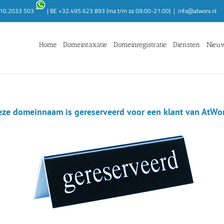
1.10.2033 503
| BE +32.495.623 893 (ma t/m za 09:00-21:00)
|
info@atworx.nl
Home
Domeintaxatie
Domeinregistratie
Diensten
Nieu
ze domeinnaam is gereserveerd voor een klant van AtWo