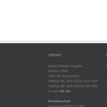
CONTACT
AtWorX Media Group BV
Postbus 2096
2990 DB Barendrecht
Telefoon NL: 0031 (0)10-2033 503
Telefoon BE: 0032 (0)495-623 893
E-mail :
klik hier
Bereikbaarheid
ma t/m za: 09:00 - 21:00