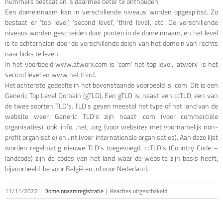
nummers bestaat en is daarmee beter te onthouden.
Een domeinnaam kan in verschillende niveaus worden opgesplitst. Zo
bestaat er ’top level’, ‘second level’, ’third level’, etc. De verschillende
niveaus worden gescheiden door punten in de domeinnaam, en het level
is te achterhalen door de verschillende delen van het domein van rechts
naar links te lezen.
In het voorbeeld www.atworx.com is ‘com’ het top level, ‘atworx’ is het
second level en www het third.
Het achterste gedeelte in het bovenstaande voorbeeld is .com. Dit is een
Generic Top Level Domain (gTLD). Een gTLD is, naast een ccTLD, een van
de twee soorten TLD’s. TLD’s geven meestal het type of het land van de
website weer. Generic TLD’s zijn naast .com (voor commerciële
organisaties), ook .info, .net, .org (voor websites met voornamelijk non-
profit organisatie) en .int (voor internationale organisaties). Aan deze lijst
worden regelmatig nieuwe TLD’s toegevoegd. ccTLD’s (Country Code –
landcode) zijn de codes van het land waar de website zijn basis heeft,
bijvoorbeeld .be voor België en .nl voor Nederland.
voor
11/11/2022
|
Domeinnaamregistratie
|
Reacties uitgeschakeld
Wat
is
een