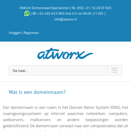
Ga
AtWorX DomeinnaamSpecialisten | NL (HQ) +31.10.2033 503
naar
| BE +32.495.623 893 (ma t/m za 09:00-21:00)
|
inhoud
info@atworx.nl
Inloggen
|
Registreer
Ga naar...
Wat is een domeinnaam?
Een domeinnaam is een naam in het Domain Name System (DNS), het
naamgevingssysteem op internet waarmee netwerken, computers,
webservers, mailservers en andere toepassingen worden
geïdentificeerd. De domeinnaam verwijst naar een computeradres dat uit