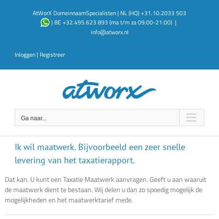
Ga
AtWorX DomeinnaamSpecialisten | NL (HQ) +31.10.2033 503
naar
| BE +32.495.623 893 (ma t/m za 09:00-21:00)
|
inhoud
info@atworx.nl
Inloggen
|
Registreer
Ga naar...
Ik wil maatwerk. Bijvoorbeeld een zeer snelle
levering van het taxatierapport.
Dat kan. U kunt een Taxatie Maatwerk aanvragen. Geeft u aan waaruit
de maatwerk dient te bestaan. Wij delen u dan zo spoedig mogelijk de
mogelijkheden en het maatwerktarief mede.