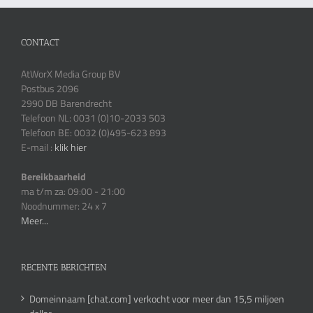
CONTACT
AtWorX Media Group BV
Postbus 2096
2990 DB Barendrecht
Telefoon NL: 0031 (0)10-2033 503
Telefoon BE: 0032 (0)495-623 893
E-mail :
klik hier
Bereikbaarheid
ma t/m za: 09:00 - 21:00
Noodnummer: 24 x 7
Meer...
RECENTE BERICHTEN
Domeinnaam [chat.com] verkocht voor meer dan 15,5 miljoen