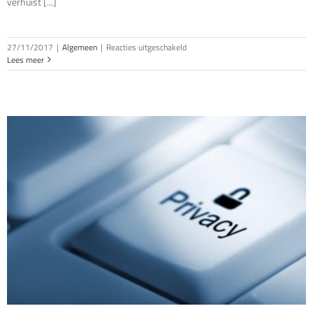
verhuist [...]
voor
27/11/2017
|
Algemeen
|
Reacties uitgeschakeld
50%
Lees meer
korting
AtWorX
Cyber
Monday