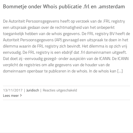
Bommetje onder Whois publicatie .frl en .amsterdam
De Autoriteit Persoonsgegevens heeft op verzoek van de .FRL registry
een uitspraak gedaan over de rechtmatigheid van het onbeperkt
toegankelijk hebben van de whois gegevens. De FRL registry BV heeft de
Autoriteit Persoonsgegevens (AP) gevraagd een uitspraak te doen in het
dilemma waarin de FRL registry zich bevindt. Het dilemma is op zich vrij
eenvoudig. De FRL registry is een ebdrijf dat .frl domeinnamen uitgeeft.
Dat doet zij -eenvoudig gezegd- onder auspiciën van de ICANN. De ICANN
verplicht de registries om alle gegevens van de houder van de
domeinnaam openbaar te publiceren in de whois. In de whois kan [...]
voor
13/11/2017
|
Juridisch
|
Reacties uitgeschakeld
Bommetje
Lees meer
onder
Whois
publicatie
.frl
en
.amsterdam